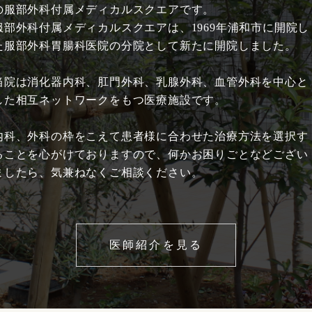
の服部外科付属メディカルスクエアです。
服部外科付属メディカルスクエアは、1969年浦和市に開院し
た服部外科胃腸科医院の分院として新たに開院しました。
当院は消化器内科、肛門外科、乳腺外科、血管外科を中心と
した相互ネットワークをもつ医療施設です。
内科、外科の枠をこえて患者様に合わせた治療方法を選択す
ることを心がけておりますので、何かお困りごとなどござい
ましたら、気兼ねなくご相談ください。
医師紹介を見る